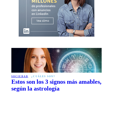
SOCIEDAD
¿CUÁLES SON?
Estos son los 3 signos más amables,
según la astrología