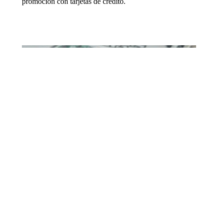
promoción con tarjetas de crédito.
ECONOMÍA
EL DETALLE
A cuánto cotiza el dólar este jueves
28 de marzo
La divisa norteamericana cotiza a $990 para la compra.