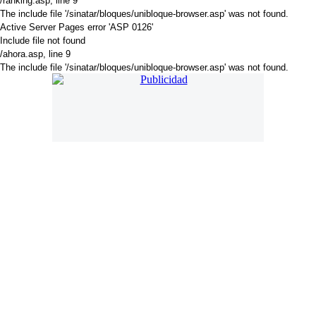
/ranking.asp
, line 9
The include file '/sinatar/bloques/unibloque-browser.asp' was not found.
Active Server Pages
error 'ASP 0126'
Include file not found
/ahora.asp
, line 9
The include file '/sinatar/bloques/unibloque-browser.asp' was not found.
. Online desde 18 de Noviembre de 2018. Año 6. Mail:
press@americadiario.com | Edición N° 2004. América Diario se edita
en Luján de Cuyo - Mendoza - Argentina