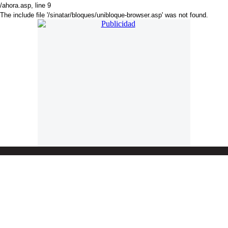
/ahora.asp
, line 9
The include file '/sinatar/bloques/unibloque-browser.asp' was not found.
. Online desde 18 de Noviembre de 2018. Año 7. Mail:
press@americadiario.com | Edición N° 2550. América Diario se edita en
Luján de Cuyo - Mendoza - Argentina
Director:
Cristian Amoruso Delsouc
. Selección de noticias, sucesos y
artículos de interés. Noticias de Argentina, Latinoamérica y El Mundo
América Diario es un medio independiente nativo digital con una visión
particular de la realidad latinoamericana.