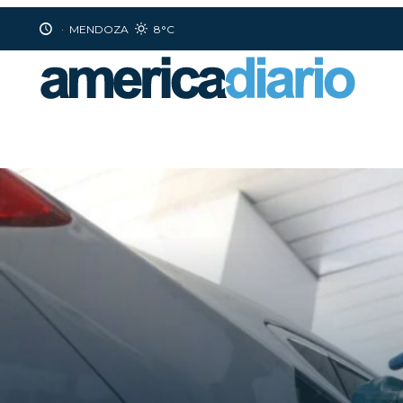
·
MENDOZA
8°C