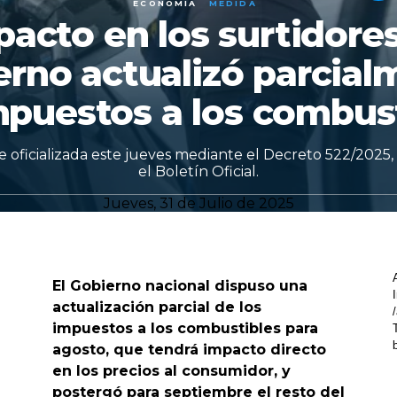
ECONOMÍA
MEDIDA
acto en los surtidores
erno actualizó parcial
mpuestos a los combus
 oficializada este jueves mediante el Decreto 522/2025
el Boletín Oficial.
Jueves, 31 de Julio de 2025
El Gobierno nacional dispuso una
actualización parcial de los
impuestos a los combustibles para
agosto, que tendrá impacto directo
en los precios al consumidor, y
postergó para septiembre el resto del