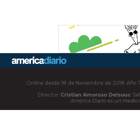
. Online desde 18 de Noviembre de 2018. Año 7.
Director:
Cristian Amoruso Delsouc
. S
América Diario es un medio i