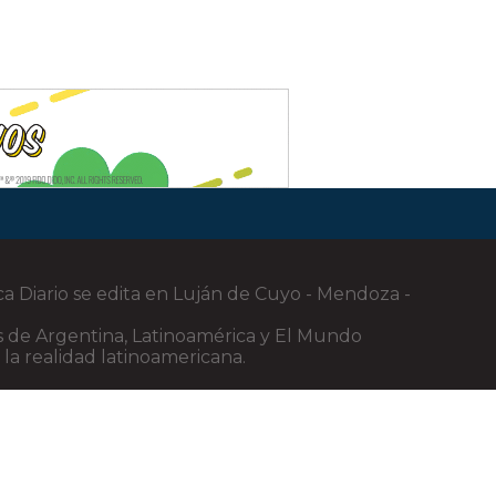
ca Diario se edita en Luján de Cuyo - Mendoza -
cias de Argentina, Latinoamérica y El Mundo
 la realidad latinoamericana.