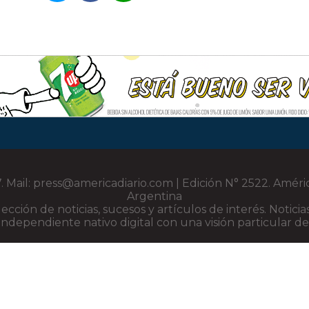
 Mail: press@americadiario.com | Edición N° 2522. Améri
Argentina
elección de noticias, sucesos y artículos de interés. Noti
ndependiente nativo digital con una visión particular de