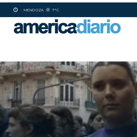
·
MENDOZA
7°C