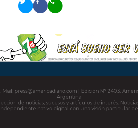
 Mail: press@americadiario.com | Edición N° 2403. Améri
Argentina
elección de noticias, sucesos y artículos de interés. Noti
ndependiente nativo digital con una visión particular de