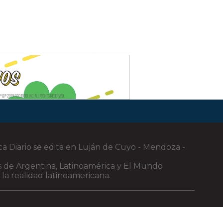
ca Diario se edita en Luján de Cuyo - Mendoza -
cias de Argentina, Latinoamérica y El Mundo
 la realidad latinoamericana.