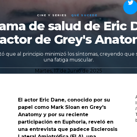
CINE Y SERIES
QUÉ SUCEDE
rama de salud de Eric 
 actor de Grey's Anat
ató que al principio minimizó los síntomas, creyendo que 
una fatiga muscular.
Martes, 17 de Junio de 2025
El actor Eric Dane, conocido por su
papel como Mark Sloan en Grey's
Anatomy y por su reciente
participación en Euphoria, reveló en
una entrevista que padece Esclerosis
Lateral Amiotrófica (ELA), una