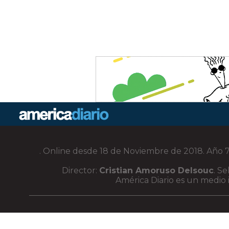
. Online desde 18 de Noviembre de 2018. Año 7.
Director:
Cristian Amoruso Delsouc
. S
América Diario es un medio i