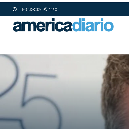
·
MENDOZA
14°C