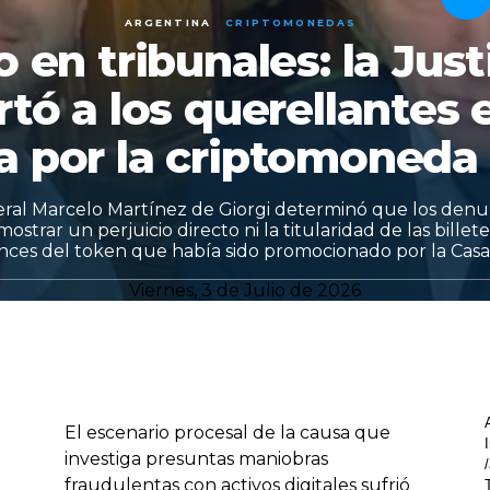
ARGENTINA
CRIPTOMONEDAS
o en tribunales: la Just
tó a los querellantes 
a por la criptomoneda 
deral Marcelo Martínez de Giorgi determinó que los denu
strar un perjuicio directo ni la titularidad de las billete
ances del token que había sido promocionado por la Casa
Viernes, 3 de Julio de 2026
El escenario procesal de la causa que
investiga presuntas maniobras
fraudulentas con activos digitales sufrió