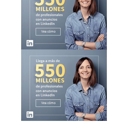
Active Server Pages
error 'ASP 0126'