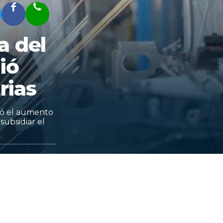
a del
ió
rias
uyó el aumento
subsidiar el