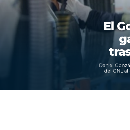
El G
g
tra
Daniel Gonzál
del GNL al 