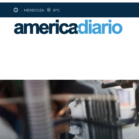
·
MENDOZA
6°C