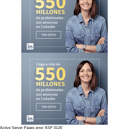
Active Server Pages
error 'ASP 0126'