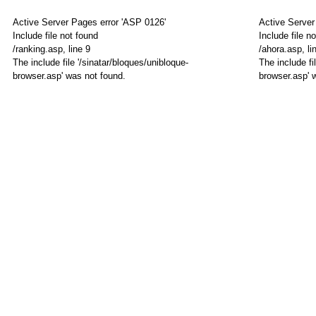
Active Server Pages
error 'ASP 0126'
Active Serve
Include file not found
Include file n
/ranking.asp
, line 9
/ahora.asp
, li
The include file '/sinatar/bloques/unibloque-
The include fi
ARGENTINA
MUNDO
browser.asp' was not found.
browser.asp' 
CANCELACIONE
CRISIS
Avianca
EN
deja
VENEZUELA
de
Venezuel
operar
prohíbe
en
vuelos
la
de
Argentina
EE.UU.
al
sobre
menos
su
por
territorio
seis
y
meses
expulsa
a
La
sus
línea
aerolínea
aérea