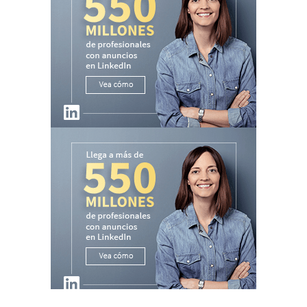
Active Server Pages
error 'ASP 0126'