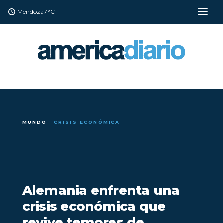
Mendoza
7°C
MUNDO
CRISIS ECONÓMICA
Alemania enfrenta una
crisis económica que
revive temores de