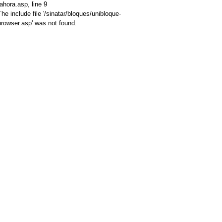
/ahora.asp
, line 9
The include file '/sinatar/bloques/unibloque-
browser.asp' was not found.