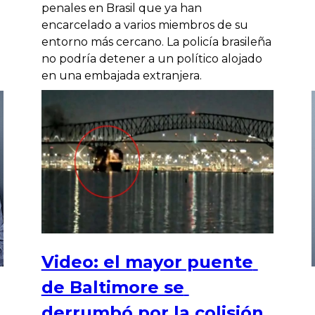
penales en Brasil que ya han
encarcelado a varios miembros de su
entorno más cercano. La policía brasileña
no podría detener a un político alojado
en una embajada extranjera.
Video: el mayor puente
de Baltimore se
derrumbó por la colisión