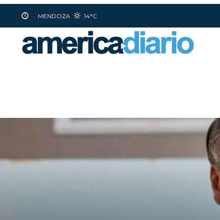
·
MENDOZA
14°C