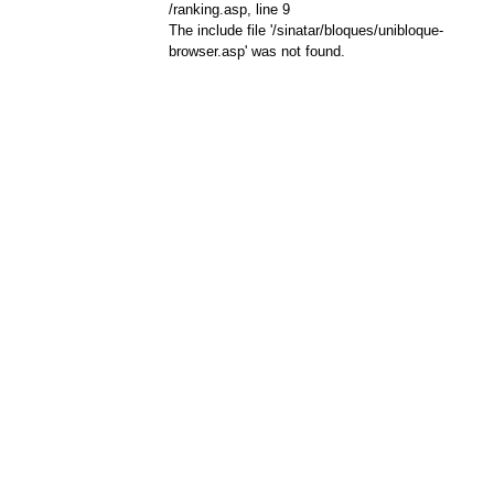
/ranking.asp
, line 9
The include file '/sinatar/bloques/unibloque-
browser.asp' was not found.