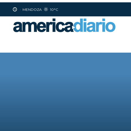
·
MENDOZA
10°C