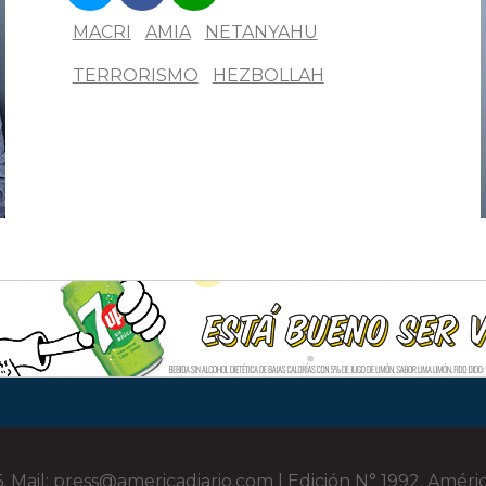
MACRI
AMIA
NETANYAHU
TERRORISMO
HEZBOLLAH
 Mail: press@americadiario.com | Edición N° 1992. Améri