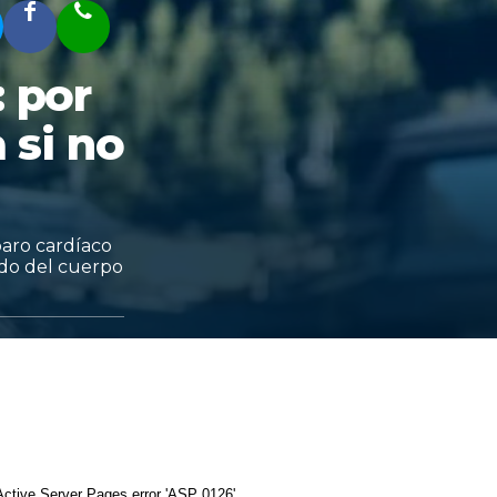
: por
si no
paro cardíaco
ado del cuerpo
Active Server Pages
error 'ASP 0126'