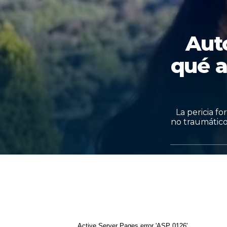
Auto
qué 
La pericia f
no traumático
Active Server Pages
error 'ASP 0126'