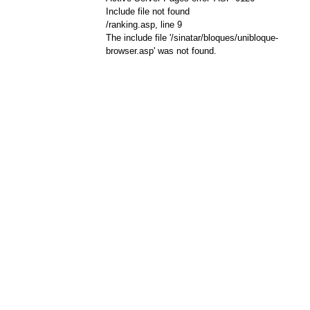
Include file not found
/ranking.asp
, line 9
The include file '/sinatar/bloques/unibloque-
browser.asp' was not found.