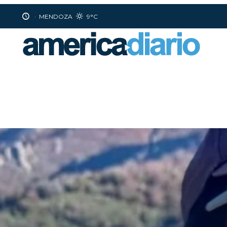
·
MENDOZA
9°C