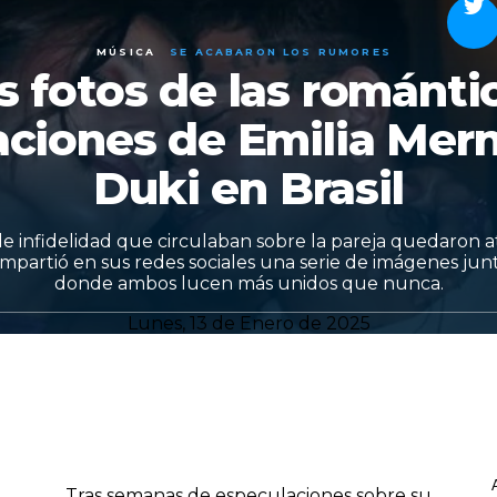
MÚSICA
SE ACABARON LOS RUMORES
s fotos de las románti
aciones de Emilia Mern
Duki en Brasil
e infidelidad que circulaban sobre la pareja quedaron a
partió en sus redes sociales una serie de imágenes junt
donde ambos lucen más unidos que nunca.
Lunes, 13 de Enero de 2025
Tras semanas de especulaciones sobre su