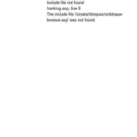
Include file not found
/ranking.asp
, line 9
The include file '/sinatar/bloques/unibloque-
browser.asp' was not found.