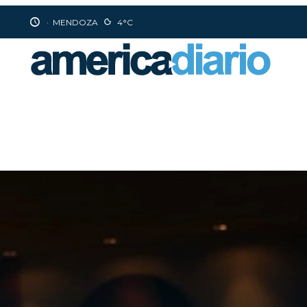
·
MENDOZA
4°C