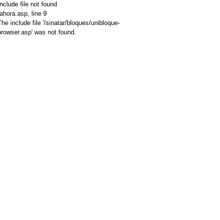
Include file not found
/ahora.asp
, line 9
The include file '/sinatar/bloques/unibloque-
browser.asp' was not found.