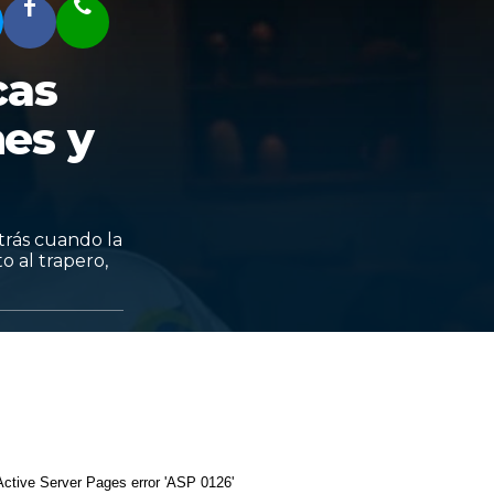
cas
es y
trás cuando la
o al trapero,
Active Server Pages
error 'ASP 0126'