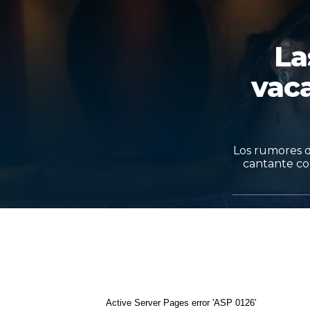
La
vac
Los rumores d
cantante com
Active Server Pages
error 'ASP 0126'