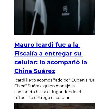
Mauro Icardi fue a la
Fiscalía a entregar su
celular: lo acompañó la
China Suárez
Icardi llegó acompañado por Eugenia "La
China" Suárez, quien manejó la
camioneta hasta el lugar donde el
futbolista entregó el celular