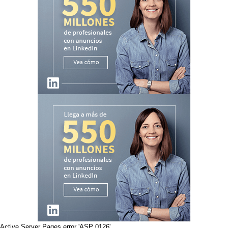
Active Server Pages
error 'ASP 0126'