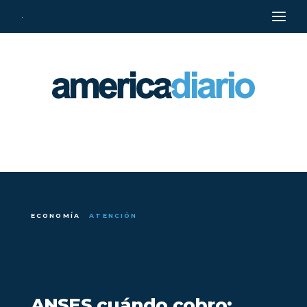
·
ECONOMÍA
ATENCIÓN
ANSES cuándo cobro: