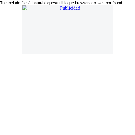
The include file '/sinatar/bloques/unibloque-browser.asp' was not found.
. Online desde 18 de Noviembre de 2018. Año 7. Mail:
press@americadiario.com | Edición N° 2543. América Diario se edita en
Luján de Cuyo - Mendoza - Argentina
Director:
Cristian Amoruso Delsouc
. Selección de noticias, sucesos y
artículos de interés. Noticias de Argentina, Latinoamérica y El Mundo
América Diario es un medio independiente nativo digital con una visión
particular de la realidad latinoamericana.