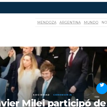
MENDOZA
ARGENTINA
MUNDO
NO
SOCIEDAD
CEREMONIA
vier Milei participó de