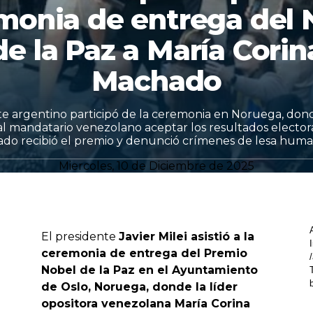
monia de entrega del 
de la Paz a María Corin
Machado
te argentino participó de la ceremonia en Noruega, don
al mandatario venezolano aceptar los resultados electoral
do recibió el premio y denunció crímenes de lesa huma
Miercoles, 10 de Diciembre de 2025
El presidente
Javier Milei asistió a la
ceremonia de entrega del Premio
Nobel de la Paz en el Ayuntamiento
de Oslo, Noruega, donde la líder
opositora venezolana María Corina