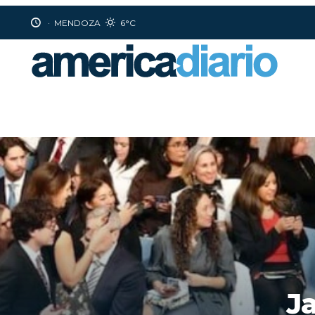
·
MENDOZA
6°C
Ja