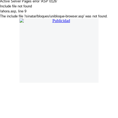
Active Server Pages
error 'ASP 0126'
Include file not found
/ahora.asp
, line 9
The include file '/sinatar/bloques/unibloque-browser.asp' was not found.
. Online desde 18 de Noviembre de 2018. Año 7. Mail:
press@americadiario.com | Edición N° 2266. América Diario se edita en
Luján de Cuyo - Mendoza - Argentina
Director:
Cristian Amoruso Delsouc
. Selección de noticias, sucesos y
artículos de interés. Noticias de Argentina, Latinoamérica y El Mundo