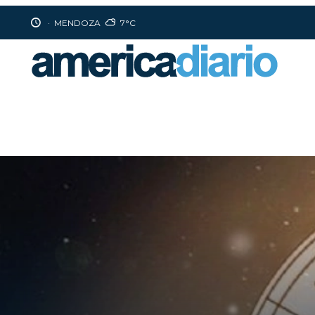
·
MENDOZA
7°C