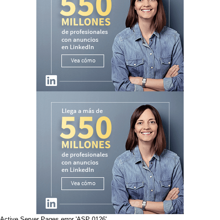
Active Server Pages
error 'ASP 0126'