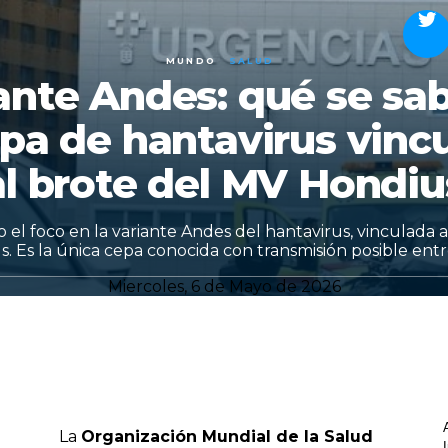
MUNDO
SALUD
ante Andes: qué se sa
epa de hantavirus vinc
al brote del MV Hondiu
el foco en la variante Andes del hantavirus, vinculada a
. Es la única cepa conocida con transmisión posible entr
Miercoles, 6 de Mayo de 2026
La
Organización Mundial de la Salud