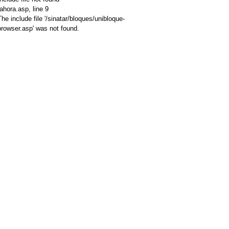
/ahora.asp
, line 9
The include file '/sinatar/bloques/unibloque-
browser.asp' was not found.