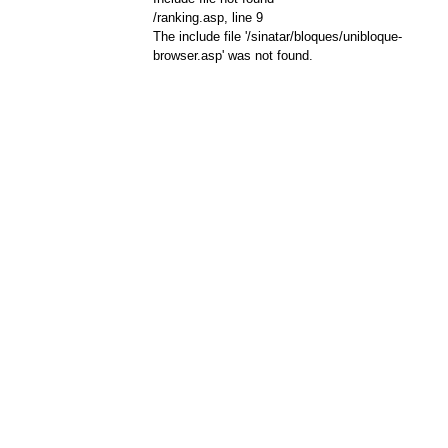
/ranking.asp
, line 9
The include file '/sinatar/bloques/unibloque-
browser.asp' was not found.