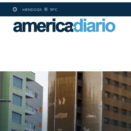
·
MENDOZA
15°C