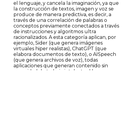
el lenguaje, y cancela la imaginación, ya que
la construcción de textos, imagen y voz se
produce de manera predictiva, es decir, a
través de una correlación de palabras o
conceptos previamente conectados a través
de instrucciones y algoritmos ultra
racionalizados. A esta categoría aplican, por
ejemplo, Sider (que genera imágenes
virtuales hiper realistas), ChatGPT (que
elabora documentos de texto), o AISpeech
(que genera archivos de voz), todas
aplicaciones que generan contenido sin
necesidad de trabajo intelectual humano.
Además de la clausura de la imaginación, la
IA generativa rompe la idea de verdad, ya
que nuestro cerebro no es capaz de
distinguir entre las voces de personas reales