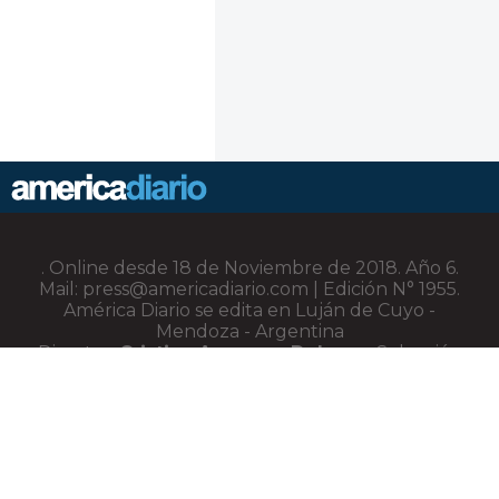
. Online desde 18 de Noviembre de 2018. Año 6.
Mail: press@americadiario.com | Edición N° 1955.
América Diario se edita en Luján de Cuyo -
Mendoza - Argentina
Director:
Cristian Amoruso Delsouc
. Selección
de noticias, sucesos y artículos de interés.
Noticias de Argentina, Latinoamérica y El Mundo
América Diario es un medio independiente
nativo digital con una visión particular de la
realidad latinoamericana.