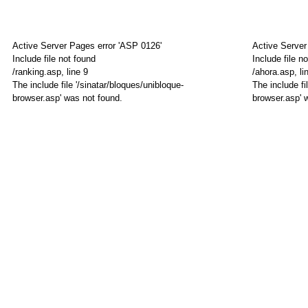
Active Server Pages
error 'ASP 0126'
Active Serve
Include file not found
Include file n
FARÁNDULA
/ranking.asp
, line 9
/ahora.asp
, li
QUÉ
The include file '/sinatar/bloques/unibloque-
The include fi
FARÁNDULA
browser.asp' was not found.
browser.asp' 
DIJO
Rechazo
VOLANTA
El
en
infartant
las
topless
redes:
de
la
Flor
polémica
Peña
defensa
en
de
la
Flor
Riviera
Peña
Maya
a
Jey
La
Mammon
jurado
"Él
del