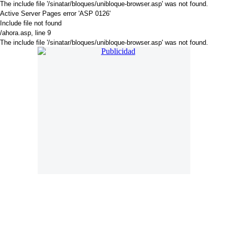
The include file '/sinatar/bloques/unibloque-browser.asp' was not found.
Active Server Pages
error 'ASP 0126'
Include file not found
/ahora.asp
, line 9
The include file '/sinatar/bloques/unibloque-browser.asp' was not found.
. Online desde 18 de Noviembre de 2018. Año 6. Mail:
press@americadiario.com | Edición N° 2031. América Diario se edita en
Luján de Cuyo - Mendoza - Argentina
Director:
Cristian Amoruso Delsouc
. Selección de noticias, sucesos y