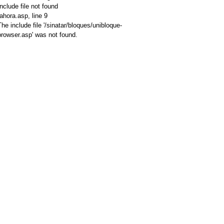
Include file not found
/ahora.asp
, line 9
The include file '/sinatar/bloques/unibloque-
browser.asp' was not found.