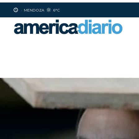
·
MENDOZA
6°C