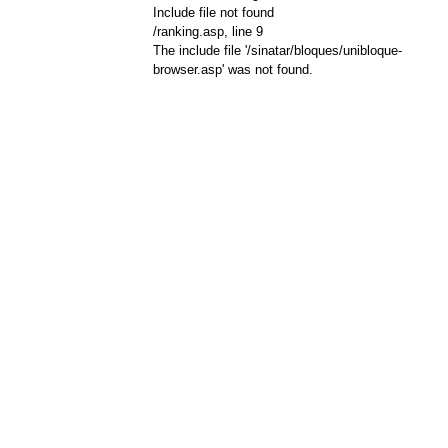
Include file not found
/ranking.asp
, line 9
The include file '/sinatar/bloques/unibloque-
browser.asp' was not found.