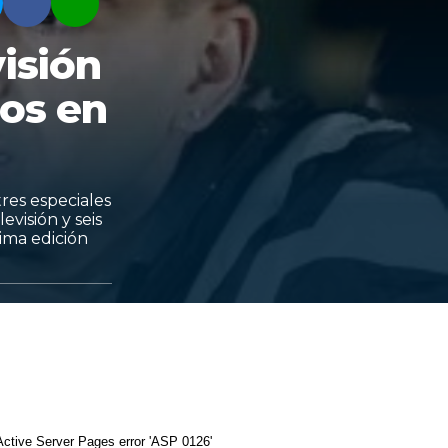
isión
os en
tres especiales
visión y seis
ima edición
Active Server Pages
error 'ASP 0126'