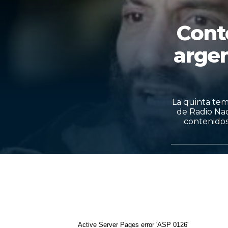
Cont
arge
La quinta temp
de Radio Nac
contenidos
Active Server Pages
error 'ASP 0126'