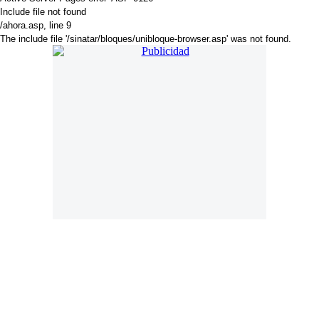
Include file not found
/ahora.asp
, line 9
The include file '/sinatar/bloques/unibloque-browser.asp' was not found.
. Online desde 18 de Noviembre de 2018. Año 6. Mail:
press@americadiario.com | Edición N° 2137. América Diario se edita en
Luján de Cuyo - Mendoza - Argentina
Director:
Cristian Amoruso Delsouc
. Selección de noticias, sucesos y
artículos de interés. Noticias de Argentina, Latinoamérica y El Mundo