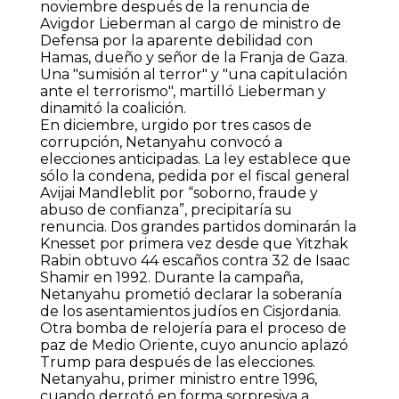
noviembre después de la renuncia de
Avigdor Lieberman al cargo de ministro de
Defensa por la aparente debilidad con
Hamas, dueño y señor de la Franja de Gaza.
Una "sumisión al terror" y "una capitulación
ante el terrorismo", martilló Lieberman y
dinamitó la coalición.
En diciembre, urgido por tres casos de
corrupción, Netanyahu convocó a
elecciones anticipadas. La ley establece que
sólo la condena, pedida por el fiscal general
Avijai Mandleblit por “soborno, fraude y
abuso de confianza”, precipitaría su
renuncia. Dos grandes partidos dominarán la
Knesset por primera vez desde que Yitzhak
Rabin obtuvo 44 escaños contra 32 de Isaac
Shamir en 1992. Durante la campaña,
Netanyahu prometió declarar la soberanía
de los asentamientos judíos en Cisjordania.
Otra bomba de relojería para el proceso de
paz de Medio Oriente, cuyo anuncio aplazó
Trump para después de las elecciones.
Netanyahu, primer ministro entre 1996,
cuando derrotó en forma sorpresiva a