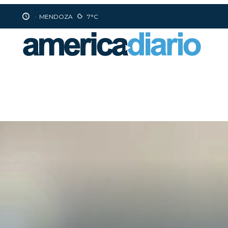
·
MENDOZA
7°C