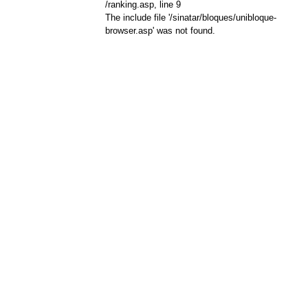
/ranking.asp
, line 9
The include file '/sinatar/bloques/unibloque-
browser.asp' was not found.