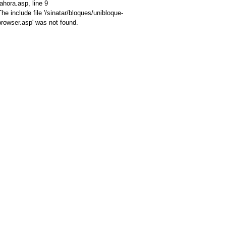
/ahora.asp
, line 9
The include file '/sinatar/bloques/unibloque-
browser.asp' was not found.