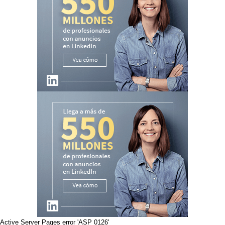
Active Server Pages
error 'ASP 0126'