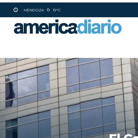
·
MENDOZA
13°C