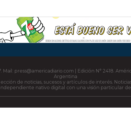
 Mail: press@americadiario.com | Edición N° 2418. Améri
Argentina
elección de noticias, sucesos y artículos de interés. Noti
ndependiente nativo digital con una visión particular de