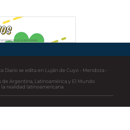
ca Diario se edita en Luján de Cuyo - Mendoza -
cias de Argentina, Latinoamérica y El Mundo
 la realidad latinoamericana.