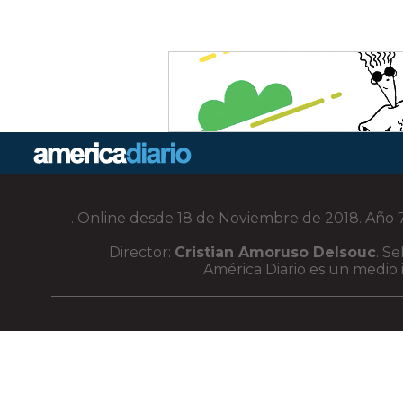
. Online desde 18 de Noviembre de 2018. Año 7.
Director:
Cristian Amoruso Delsouc
. S
América Diario es un medio i