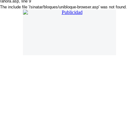
/ahora.asp
, line 9
The include file '/sinatar/bloques/unibloque-browser.asp' was not found.
. Online desde 18 de Noviembre de 2018. Año 6. Mail:
press@americadiario.com | Edición N° 2020. América Diario se edita
en Luján de Cuyo - Mendoza - Argentina
Director:
Cristian Amoruso Delsouc
. Selección de noticias, sucesos y
artículos de interés. Noticias de Argentina, Latinoamérica y El Mundo
América Diario es un medio independiente nativo digital con una visión
particular de la realidad latinoamericana.