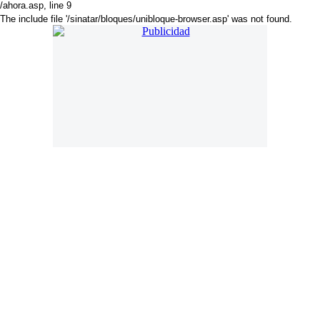
/ahora.asp
, line 9
The include file '/sinatar/bloques/unibloque-browser.asp' was not found.
. Online desde 18 de Noviembre de 2018. Año 6. Mail:
press@americadiario.com | Edición N° 2029. América Diario se edita en
Luján de Cuyo - Mendoza - Argentina
Director:
Cristian Amoruso Delsouc
. Selección de noticias, sucesos y
artículos de interés. Noticias de Argentina, Latinoamérica y El Mundo
América Diario es un medio independiente nativo digital con una visión
particular de la realidad latinoamericana.